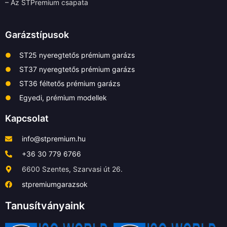
– Az STPremium csapata
Garázstípusok
ST25 nyeregtetős prémium garázs
ST37 nyeregtetős prémium garázs
ST36 féltetős prémium garázs
Egyedi, prémium modellek
Kapcsolat
info@stpremium.hu
+36 30 779 6766
6600 Szentes, Szarvasi út 26.
stpremiumgarazsok
Tanusítványaink