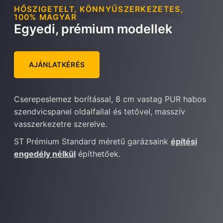
HŐSZIGETELT, KÖNNYŰSZERKEZETES,
100% MAGYAR
Egyedi, prémium modellek
AJÁNLATKÉRÉS
Cserepeslemez borítással, 8 cm vastag PUR habos
szendvicspanel oldalfallal és tetővel, masszív
vasszerkezetre szerelve.
ST Prémium Standard méretű garázsaink
építési
engedély nélkül
építhetőek.