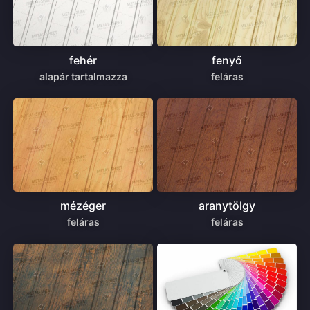
fehér
fenyő
alapár tartalmazza
feláras
mézéger
aranytölgy
feláras
feláras