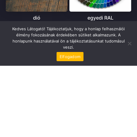
dió
egyedi RAL
feláras
feláras
Kedves Látogató! Tájékoztatjuk, hogy a honlap felhasználói
élmény fokozásának érdekében sütiket alkalmazunk. A
honlapunk használatával ön a tájékoztatásunkat tudomásul
veszi.
Elfogadom
VÁLASZTHATÓ EXTRÁK
famintás vagy RAL szín külső
famintás garázskapu
borítás