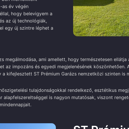
-as év végén
éllal, hogy belevigyem a
s az új technológiák,
l egy új szintre léphet a
s megálmodása, ami amellett, hogy természetesen ellátja 
lehet az impozáns és egyedi megjelenésének köszönhetően.
gy a kifejlesztett ST Prémium Garázs nemzetközi szinten is
őszigetelési tulajdonságokkal rendelkező, esztétikus megj
 alapfelszereltséggel is nagyon mutatósak, viszont renget
mindennapjait.