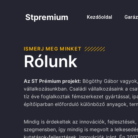
Skip
to
Stpremium
Kezdőoldal
Gará
content
ISMERJ MEG MINKET
Rólunk
Az ST Prémium projekt:
Bögöthy Gábor vagyok, 
vállalkozásunkban. Családi vállalkozásaink a cs
tíz éve foglalkoztak fémszerkezet gyártással, ip
építőiparban előforduló különböző anyagok, ter
Mindig is érdekeltek az innovációk, fejlesztések,
szegmensben, így mindig is megvolt a lelkesedé
kutatások-fejlesztések, innovációk iránt. Én 20