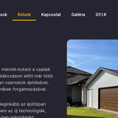
zsok
Rólunk
Kapcsolat
Galéria
GY.I.K
mérnök-kutató a családi
atlakozásom előtt már több
ari csarnokok építésével,
mékek forgalmazásával.
 leginkább az építőipari
sem az új technológiák,
17-ben mérnökként