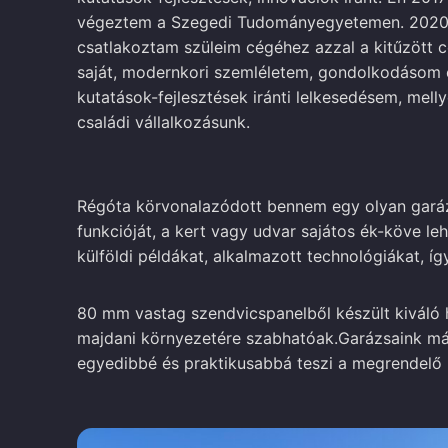
végeztem a Szegedi Tudományegyetemen. 2020
csatlakoztam szüleim cégéhez azzal a kitűzött c
saját, modernkori szemléletem, gondolkodásom é
kutatások-fejlesztések iránti lelkesedésem, mellye
családi vállalkozásunk.
Régóta körvonalazódott bennem egy olyan garáz
funkcióját, a kert vagy udvar sajátos ék-köve 
külföldi példákat, alkalmazott technológiákat, í
80 mm vastag szendvicspanelből készült kiváló h
majdani környezetére szabhatóak.Garázsaink már
egyedibbé és praktikusabbá teszi a megrendelő 