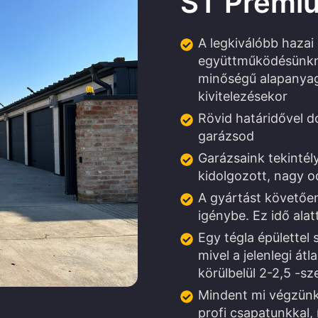
ST Prémi
A legkiválóbb hazai
együttműködésünkn
minőségű alapanyag
kivitelezésekor
Rövid határidővel do
garázsod
Garázsaink tekintély
kidolgozott, nagy o
A gyártást követőe
igénybe. Ez idő alat
Egy tégla épülettel
mivel a jelenlegi át
körülbelül 2-2,5 -s
Mindent mi végzünk
profi csapatunkkal, 