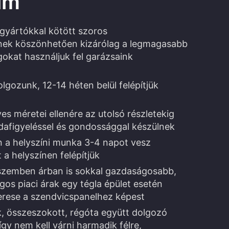
um
 gyártókkal kötött szoros
ek köszönhetően kizárólag a legmagasabb
okat használjuk fel garázsaink
lgozunk, 12-14 héten belül felépítjük
es méretei ellenére az utolsó részletekig
dafigyeléssel és gondossággal készülnek
n a helyszíni munka 3-4 napot vesz
t a helyszínen felépítjük
 szemben árban is sokkal gazdaságosabb,
lagos piaci árak egy tégla épület esetén
zerese a szendvicspanelhez képest
, összeszokott, régóta együtt dolgozó
így nem kell várni harmadik félre,