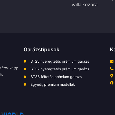
vállalkozóra
Garázstípusok
K
ST25 nyeregtetős prémium garázs
a kert vagy
ST37 nyeregtetős prémium garázs
i,
ST36 féltetős prémium garázs
Egyedi, prémium modellek