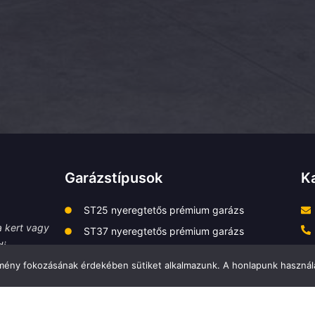
Garázstípusok
K
ST25 nyeregtetős prémium garázs
a kert vagy
ST37 nyeregtetős prémium garázs
i,
ST36 féltetős prémium garázs
élmény fokozásának érdekében sütiket alkalmazunk. A honlapunk használa
Egyedi, prémium modellek