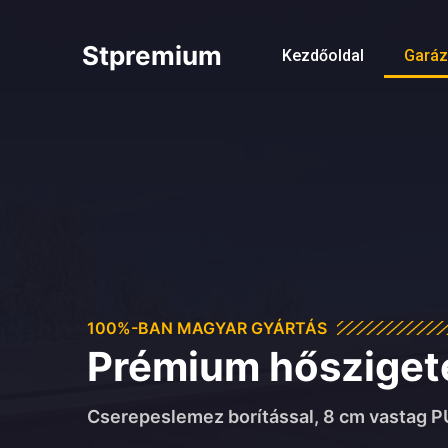
Skip
to
Stpremium
Kezdőoldal
Gará
content
100%-BAN MAGYAR GYÁRTÁS
Prémium hőszigete
Cserepeslemez borítással, 8 cm vastag PU