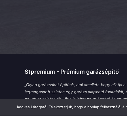
Stpremium - Prémium garázsépítő
„Olyan garázsokat építünk, ami amellett, hogy ellátja a
legmagasabb szinten egy garázs alapvető funkcióját, 
az udvar sajátos ék-köve is lehet az gyönyörű és egyed
személyre szabható megjelenésének köszönhetően.”
Kedves Látogató! Tájékoztatjuk, hogy a honlap felhasználói 
– Az STPremium csapata