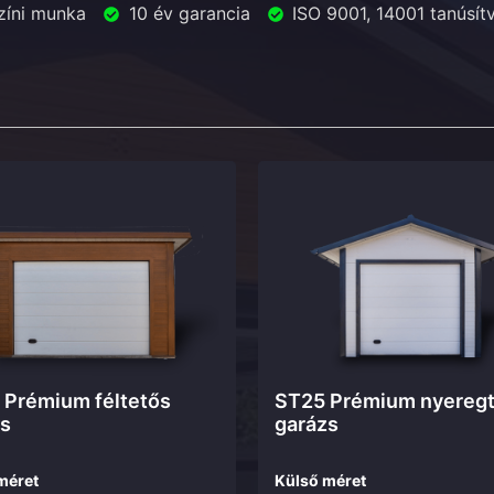
zíni munka
10 év garancia
ISO 9001, 14001 tanúsí
Prémium féltetős
ST25 Prémium nyereg
s
garázs
méret
Külső méret