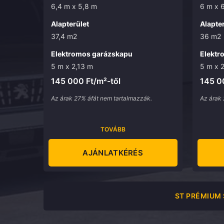
6,4 m x 5,8 m
6 m x 
Alapterület
Alapter
37,4 m2
36 m2
Elektromos garázskapu
Elektr
5 m x 2,13 m
5 m x 
145 000 Ft/m²-től
145 0
Az árak 27% áfát nem tartalmazzák.
Az árak 
TOVÁBB
AJÁNLATKÉRÉS
ST PRÉMIUM 