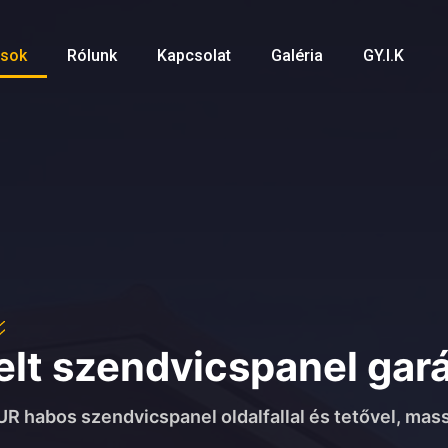
zsok
Rólunk
Kapcsolat
Galéria
GY.I.K
lt szendvicspanel gar
R habos szendvicspanel oldalfallal és tetővel, mas