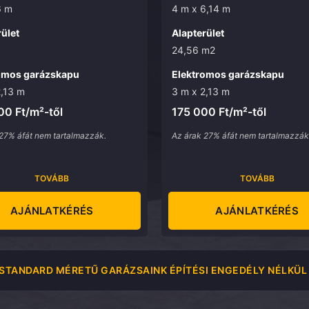
6 m
4 m x 6,14 m
ület
Alapterület
24,56 m2
omos garázskapu
Elektromos garázskapu
2,13 m
3 m x 2,13 m
00 Ft/m²-től
175 000 Ft/m²-től
27% áfát nem tartalmazzák.
Az árak 27% áfát nem tartalmazzák
TOVÁBB
TOVÁBB
AJÁNLATKÉRÉS
AJÁNLATKÉRÉS
STANDARD MÉRETŰ GARÁZSAINK ÉPÍTÉSI ENGEDÉLY NÉLKÜL