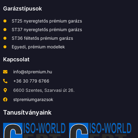
Garázstípusok
ST25 nyeregtetős prémium garázs
ST37 nyeregtetős prémium garázs
ST36 féltetős prémium garázs
Egyedi, prémium modellek
Kapcsolat
info@stpremium.hu
+36 30 779 6766
6600 Szentes, Szarvasi út 26.
stpremiumgarazsok
Tanusítványaink