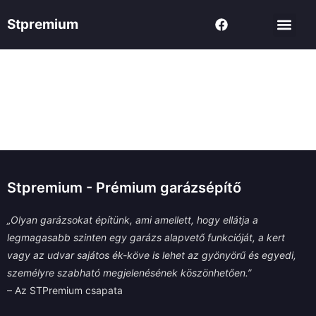
Skip
F
Men
Stpremium
to
a
c
content
e
b
o
o
Fejlesztés alatt
k
Stpremium - Prémium garázsépítő
„Olyan garázsokat építünk, ami amellett, hogy ellátja a
legmagasabb szinten egy garázs alapvető funkcióját, a kert
vagy az udvar sajátos ék-köve is lehet az gyönyörű és egyedi,
személyre szabható megjelenésének köszönhetően.”
– Az STPremium csapata